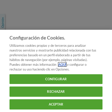
Únete a nosotros
Los más populares
Conoce OCU
Configuración de Cookies.
Más Información
Utilizamos cookies propias y de terceros para analizar
nuestros servicios y mostrarte publicidad relacionada con tus
© 2026 OCU
preferencias basado en un perfil elaborado a partir de tus
Condiciones generales de contratación de OCU
hábitos de navegación (por ejemplo, páginas visitadas).
Política de privacidad
Puedes obtener más información
AQUÍ
y configurar o
rechazar su uso haciendo clic en Opciones.
Uso del nombre y de los signos de OCU
Aviso Legal
Política de cookies
CONFIGURAR
RECHAZAR
ACEPTAR