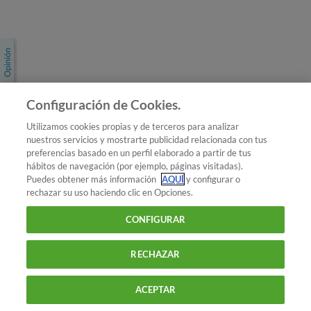
Únete a nosotros
Los más populares
Conoce OCU
Configuración de Cookies.
Más Información
Utilizamos cookies propias y de terceros para analizar
nuestros servicios y mostrarte publicidad relacionada con tus
© 2026 OCU
preferencias basado en un perfil elaborado a partir de tus
Condiciones generales de contratación de OCU
hábitos de navegación (por ejemplo, páginas visitadas).
Política de privacidad
Puedes obtener más información
AQUÍ
y configurar o
rechazar su uso haciendo clic en Opciones.
Uso del nombre y de los signos de OCU
Aviso Legal
Política de cookies
CONFIGURAR
RECHAZAR
ACEPTAR