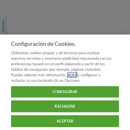
Únete a nosotros
Los más populares
Conoce OCU
Configuración de Cookies.
Más Información
Utilizamos cookies propias y de terceros para analizar
nuestros servicios y mostrarte publicidad relacionada con tus
© 2026 OCU
preferencias basado en un perfil elaborado a partir de tus
Condiciones generales de contratación de OCU
hábitos de navegación (por ejemplo, páginas visitadas).
Política de privacidad
Puedes obtener más información
AQUÍ
y configurar o
rechazar su uso haciendo clic en Opciones.
Uso del nombre y de los signos de OCU
Aviso Legal
Política de cookies
CONFIGURAR
RECHAZAR
ACEPTAR