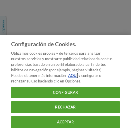
Únete a nosotros
Los más populares
Conoce OCU
Configuración de Cookies.
Más Información
Utilizamos cookies propias y de terceros para analizar
nuestros servicios y mostrarte publicidad relacionada con tus
© 2026 OCU
preferencias basado en un perfil elaborado a partir de tus
Condiciones generales de contratación de OCU
hábitos de navegación (por ejemplo, páginas visitadas).
Política de privacidad
Puedes obtener más información
AQUÍ
y configurar o
rechazar su uso haciendo clic en Opciones.
Uso del nombre y de los signos de OCU
Aviso Legal
Política de cookies
CONFIGURAR
RECHAZAR
ACEPTAR