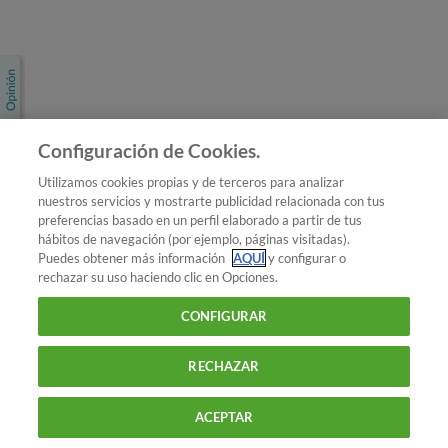
Únete a nosotros
Los más populares
Conoce OCU
Configuración de Cookies.
Más Información
Utilizamos cookies propias y de terceros para analizar
nuestros servicios y mostrarte publicidad relacionada con tus
© 2026 OCU
preferencias basado en un perfil elaborado a partir de tus
Condiciones generales de contratación de OCU
hábitos de navegación (por ejemplo, páginas visitadas).
Política de privacidad
Puedes obtener más información
AQUÍ
y configurar o
rechazar su uso haciendo clic en Opciones.
Uso del nombre y de los signos de OCU
Aviso Legal
Política de cookies
CONFIGURAR
RECHAZAR
ACEPTAR