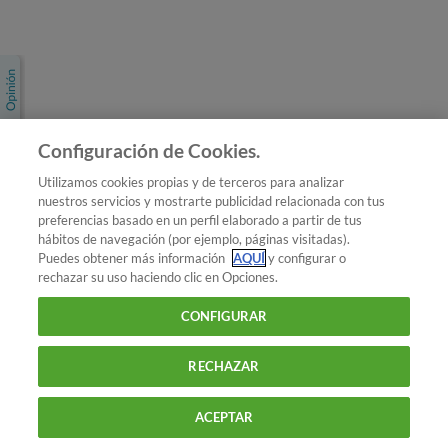
Únete a nosotros
Los más populares
Conoce OCU
Configuración de Cookies.
Más Información
Utilizamos cookies propias y de terceros para analizar
nuestros servicios y mostrarte publicidad relacionada con tus
© 2026 OCU
preferencias basado en un perfil elaborado a partir de tus
Condiciones generales de contratación de OCU
hábitos de navegación (por ejemplo, páginas visitadas).
Política de privacidad
Puedes obtener más información
AQUÍ
y configurar o
rechazar su uso haciendo clic en Opciones.
Uso del nombre y de los signos de OCU
Aviso Legal
Política de cookies
CONFIGURAR
RECHAZAR
ACEPTAR