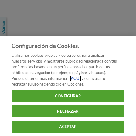
Únete a nosotros
Los más populares
Conoce OCU
Configuración de Cookies.
Más Información
Utilizamos cookies propias y de terceros para analizar
nuestros servicios y mostrarte publicidad relacionada con tus
© 2026 OCU
preferencias basado en un perfil elaborado a partir de tus
Condiciones generales de contratación de OCU
hábitos de navegación (por ejemplo, páginas visitadas).
Política de privacidad
Puedes obtener más información
AQUÍ
y configurar o
rechazar su uso haciendo clic en Opciones.
Uso del nombre y de los signos de OCU
Aviso Legal
Política de cookies
CONFIGURAR
RECHAZAR
ACEPTAR