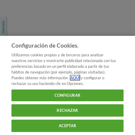
Únete a nosotros
Los más populares
Conoce OCU
Configuración de Cookies.
Más Información
Utilizamos cookies propias y de terceros para analizar
nuestros servicios y mostrarte publicidad relacionada con tus
© 2026 OCU
preferencias basado en un perfil elaborado a partir de tus
Condiciones generales de contratación de OCU
hábitos de navegación (por ejemplo, páginas visitadas).
Política de privacidad
Puedes obtener más información
AQUÍ
y configurar o
rechazar su uso haciendo clic en Opciones.
Uso del nombre y de los signos de OCU
Aviso Legal
Política de cookies
CONFIGURAR
RECHAZAR
ACEPTAR