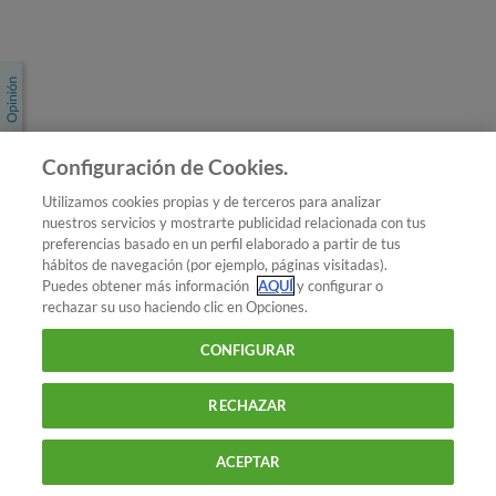
Únete a nosotros
Los más populares
Conoce OCU
Configuración de Cookies.
Más Información
Utilizamos cookies propias y de terceros para analizar
nuestros servicios y mostrarte publicidad relacionada con tus
© 2026 OCU
preferencias basado en un perfil elaborado a partir de tus
Condiciones generales de contratación de OCU
hábitos de navegación (por ejemplo, páginas visitadas).
Política de privacidad
Puedes obtener más información
AQUÍ
y configurar o
rechazar su uso haciendo clic en Opciones.
Uso del nombre y de los signos de OCU
Aviso Legal
Política de cookies
CONFIGURAR
RECHAZAR
ACEPTAR