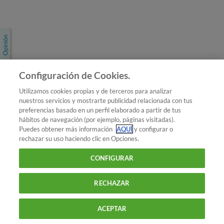
Únete a nosotros
Los más populares
Conoce OCU
Configuración de Cookies.
Más Información
Utilizamos cookies propias y de terceros para analizar
nuestros servicios y mostrarte publicidad relacionada con tus
© 2026 OCU
preferencias basado en un perfil elaborado a partir de tus
Condiciones generales de contratación de OCU
hábitos de navegación (por ejemplo, páginas visitadas).
Política de privacidad
Puedes obtener más información
AQUÍ
y configurar o
rechazar su uso haciendo clic en Opciones.
Uso del nombre y de los signos de OCU
Aviso Legal
Política de cookies
CONFIGURAR
RECHAZAR
ACEPTAR