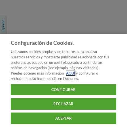
Únete a nosotros
Los más populares
Conoce OCU
Configuración de Cookies.
Más Información
Utilizamos cookies propias y de terceros para analizar
nuestros servicios y mostrarte publicidad relacionada con tus
© 2026 OCU
preferencias basado en un perfil elaborado a partir de tus
Condiciones generales de contratación de OCU
hábitos de navegación (por ejemplo, páginas visitadas).
Política de privacidad
Puedes obtener más información
AQUÍ
y configurar o
rechazar su uso haciendo clic en Opciones.
Uso del nombre y de los signos de OCU
Aviso Legal
Política de cookies
CONFIGURAR
RECHAZAR
ACEPTAR