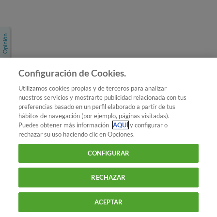
Únete a nosotros
Los más populares
Conoce OCU
Configuración de Cookies.
Más Información
Utilizamos cookies propias y de terceros para analizar
nuestros servicios y mostrarte publicidad relacionada con tus
© 2026 OCU
preferencias basado en un perfil elaborado a partir de tus
Condiciones generales de contratación de OCU
hábitos de navegación (por ejemplo, páginas visitadas).
Política de privacidad
Puedes obtener más información
AQUÍ
y configurar o
rechazar su uso haciendo clic en Opciones.
Uso del nombre y de los signos de OCU
Aviso Legal
Política de cookies
CONFIGURAR
RECHAZAR
ACEPTAR