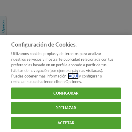
Únete a nosotros
Los más populares
Conoce OCU
Configuración de Cookies.
Más Información
Utilizamos cookies propias y de terceros para analizar
nuestros servicios y mostrarte publicidad relacionada con tus
© 2026 OCU
preferencias basado en un perfil elaborado a partir de tus
Condiciones generales de contratación de OCU
hábitos de navegación (por ejemplo, páginas visitadas).
Política de privacidad
Puedes obtener más información
AQUÍ
y configurar o
rechazar su uso haciendo clic en Opciones.
Uso del nombre y de los signos de OCU
Aviso Legal
Política de cookies
CONFIGURAR
RECHAZAR
ACEPTAR