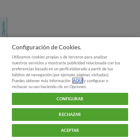
Únete a nosotros
Los más populares
Conoce OCU
Configuración de Cookies.
Más Información
Utilizamos cookies propias y de terceros para analizar
nuestros servicios y mostrarte publicidad relacionada con tus
© 2026 OCU
preferencias basado en un perfil elaborado a partir de tus
Condiciones generales de contratación de OCU
hábitos de navegación (por ejemplo, páginas visitadas).
Política de privacidad
Puedes obtener más información
AQUÍ
y configurar o
rechazar su uso haciendo clic en Opciones.
Uso del nombre y de los signos de OCU
Aviso Legal
Política de cookies
CONFIGURAR
RECHAZAR
ACEPTAR