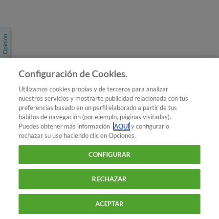
Únete a nosotros
Los más populares
Conoce OCU
Configuración de Cookies.
Más Información
Utilizamos cookies propias y de terceros para analizar
nuestros servicios y mostrarte publicidad relacionada con tus
© 2026 OCU
preferencias basado en un perfil elaborado a partir de tus
Condiciones generales de contratación de OCU
hábitos de navegación (por ejemplo, páginas visitadas).
Política de privacidad
Puedes obtener más información
AQUÍ
y configurar o
rechazar su uso haciendo clic en Opciones.
Uso del nombre y de los signos de OCU
Aviso Legal
Política de cookies
CONFIGURAR
RECHAZAR
ACEPTAR