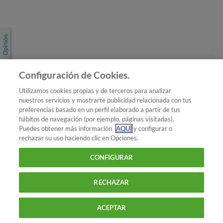
Únete a nosotros
Los más populares
Conoce OCU
Configuración de Cookies.
Más Información
Utilizamos cookies propias y de terceros para analizar
nuestros servicios y mostrarte publicidad relacionada con tus
© 2026 OCU
preferencias basado en un perfil elaborado a partir de tus
Condiciones generales de contratación de OCU
hábitos de navegación (por ejemplo, páginas visitadas).
Política de privacidad
Puedes obtener más información
AQUÍ
y configurar o
rechazar su uso haciendo clic en Opciones.
Uso del nombre y de los signos de OCU
Aviso Legal
Política de cookies
CONFIGURAR
RECHAZAR
ACEPTAR