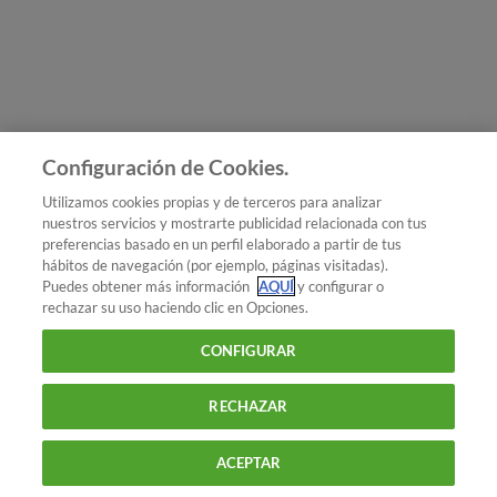
Únete a nosotros
Los más populares
Conoce OCU
Configuración de Cookies.
Más Información
Utilizamos cookies propias y de terceros para analizar
nuestros servicios y mostrarte publicidad relacionada con tus
© 2026 OCU
preferencias basado en un perfil elaborado a partir de tus
Condiciones generales de contratación de OCU
hábitos de navegación (por ejemplo, páginas visitadas).
Política de privacidad
Puedes obtener más información
AQUÍ
y configurar o
rechazar su uso haciendo clic en Opciones.
Uso del nombre y de los signos de OCU
Aviso Legal
Política de cookies
CONFIGURAR
RECHAZAR
ACEPTAR