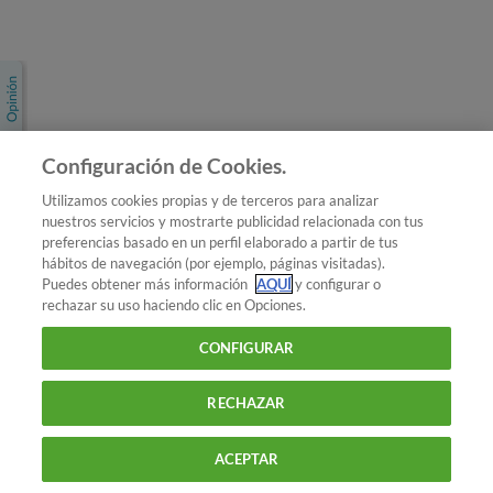
Únete a nosotros
Los más populares
Conoce OCU
Configuración de Cookies.
Más Información
Utilizamos cookies propias y de terceros para analizar
nuestros servicios y mostrarte publicidad relacionada con tus
© 2026 OCU
preferencias basado en un perfil elaborado a partir de tus
Condiciones generales de contratación de OCU
hábitos de navegación (por ejemplo, páginas visitadas).
Política de privacidad
Puedes obtener más información
AQUÍ
y configurar o
rechazar su uso haciendo clic en Opciones.
Uso del nombre y de los signos de OCU
Aviso Legal
Política de cookies
CONFIGURAR
RECHAZAR
ACEPTAR