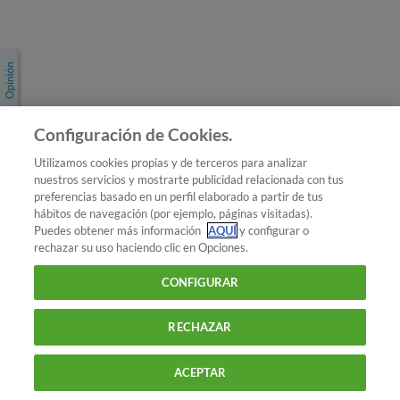
Únete a nosotros
Los más populares
Conoce OCU
Configuración de Cookies.
Más Información
Utilizamos cookies propias y de terceros para analizar
nuestros servicios y mostrarte publicidad relacionada con tus
© 2026 OCU
preferencias basado en un perfil elaborado a partir de tus
Condiciones generales de contratación de OCU
hábitos de navegación (por ejemplo, páginas visitadas).
Política de privacidad
Puedes obtener más información
AQUÍ
y configurar o
rechazar su uso haciendo clic en Opciones.
Uso del nombre y de los signos de OCU
Aviso Legal
Política de cookies
CONFIGURAR
RECHAZAR
ACEPTAR