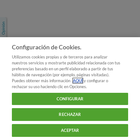
Únete a nosotros
Los más populares
Conoce OCU
Configuración de Cookies.
Más Información
Utilizamos cookies propias y de terceros para analizar
nuestros servicios y mostrarte publicidad relacionada con tus
© 2026 OCU
preferencias basado en un perfil elaborado a partir de tus
Condiciones generales de contratación de OCU
hábitos de navegación (por ejemplo, páginas visitadas).
Política de privacidad
Puedes obtener más información
AQUÍ
y configurar o
rechazar su uso haciendo clic en Opciones.
Uso del nombre y de los signos de OCU
Aviso Legal
Política de cookies
CONFIGURAR
RECHAZAR
ACEPTAR