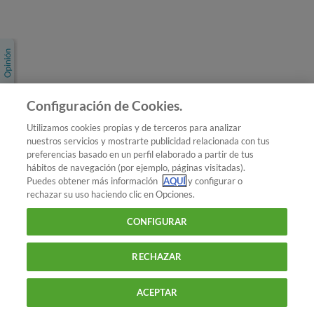
Únete a nosotros
Los más populares
Conoce OCU
Configuración de Cookies.
Más Información
Utilizamos cookies propias y de terceros para analizar
nuestros servicios y mostrarte publicidad relacionada con tus
© 2026 OCU
preferencias basado en un perfil elaborado a partir de tus
Condiciones generales de contratación de OCU
hábitos de navegación (por ejemplo, páginas visitadas).
Política de privacidad
Puedes obtener más información
AQUÍ
y configurar o
rechazar su uso haciendo clic en Opciones.
Uso del nombre y de los signos de OCU
Aviso Legal
Política de cookies
CONFIGURAR
RECHAZAR
ACEPTAR