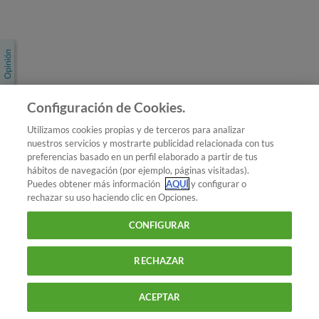
Únete a nosotros
Los más populares
Conoce OCU
Configuración de Cookies.
Más Información
Utilizamos cookies propias y de terceros para analizar
nuestros servicios y mostrarte publicidad relacionada con tus
© 2026 OCU
preferencias basado en un perfil elaborado a partir de tus
Condiciones generales de contratación de OCU
hábitos de navegación (por ejemplo, páginas visitadas).
Política de privacidad
Puedes obtener más información
AQUÍ
y configurar o
rechazar su uso haciendo clic en Opciones.
Uso del nombre y de los signos de OCU
Aviso Legal
Política de cookies
CONFIGURAR
RECHAZAR
ACEPTAR