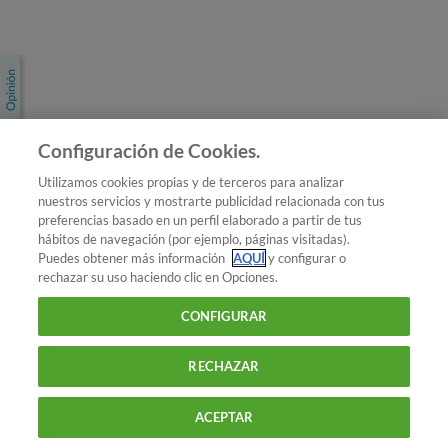
Únete a nosotros
Los más populares
Conoce OCU
Configuración de Cookies.
Más Información
Utilizamos cookies propias y de terceros para analizar
nuestros servicios y mostrarte publicidad relacionada con tus
© 2026 OCU
preferencias basado en un perfil elaborado a partir de tus
Condiciones generales de contratación de OCU
hábitos de navegación (por ejemplo, páginas visitadas).
Política de privacidad
Puedes obtener más información
AQUÍ
y configurar o
rechazar su uso haciendo clic en Opciones.
Uso del nombre y de los signos de OCU
Aviso Legal
Política de cookies
CONFIGURAR
RECHAZAR
ACEPTAR