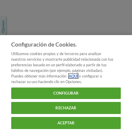
Únete a nosotros
Los más populares
Conoce OCU
Configuración de Cookies.
Más Información
Utilizamos cookies propias y de terceros para analizar
nuestros servicios y mostrarte publicidad relacionada con tus
© 2026 OCU
preferencias basado en un perfil elaborado a partir de tus
Condiciones generales de contratación de OCU
hábitos de navegación (por ejemplo, páginas visitadas).
Política de privacidad
Puedes obtener más información
AQUÍ
y configurar o
rechazar su uso haciendo clic en Opciones.
Uso del nombre y de los signos de OCU
Aviso Legal
Política de cookies
CONFIGURAR
RECHAZAR
ACEPTAR