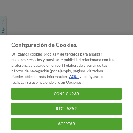
Únete a nosotros
Los más populares
Conoce OCU
Configuración de Cookies.
Más Información
Utilizamos cookies propias y de terceros para analizar
nuestros servicios y mostrarte publicidad relacionada con tus
© 2026 OCU
preferencias basado en un perfil elaborado a partir de tus
Condiciones generales de contratación de OCU
hábitos de navegación (por ejemplo, páginas visitadas).
Política de privacidad
Puedes obtener más información
AQUÍ
y configurar o
rechazar su uso haciendo clic en Opciones.
Uso del nombre y de los signos de OCU
Aviso Legal
Política de cookies
CONFIGURAR
RECHAZAR
ACEPTAR