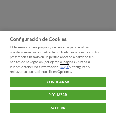
Únete a nosotros
Los más populares
Conoce OCU
Configuración de Cookies.
Más Información
Utilizamos cookies propias y de terceros para analizar
nuestros servicios y mostrarte publicidad relacionada con tus
© 2026 OCU
preferencias basado en un perfil elaborado a partir de tus
Condiciones generales de contratación de OCU
hábitos de navegación (por ejemplo, páginas visitadas).
Política de privacidad
Puedes obtener más información
AQUÍ
y configurar o
rechazar su uso haciendo clic en Opciones.
Uso del nombre y de los signos de OCU
Aviso Legal
Política de cookies
CONFIGURAR
RECHAZAR
ACEPTAR