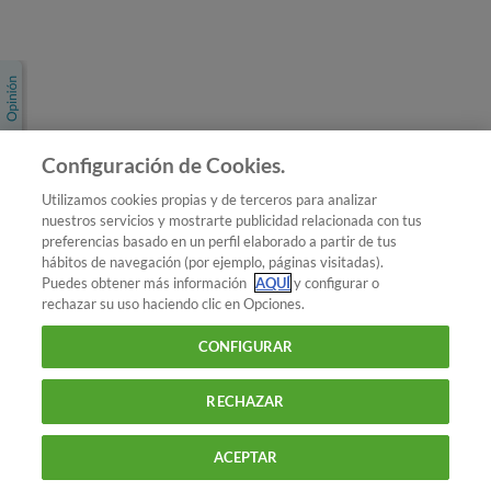
Únete a nosotros
Los más populares
Conoce OCU
Configuración de Cookies.
Más Información
Utilizamos cookies propias y de terceros para analizar
nuestros servicios y mostrarte publicidad relacionada con tus
© 2026 OCU
preferencias basado en un perfil elaborado a partir de tus
Condiciones generales de contratación de OCU
hábitos de navegación (por ejemplo, páginas visitadas).
Política de privacidad
Puedes obtener más información
AQUÍ
y configurar o
rechazar su uso haciendo clic en Opciones.
Uso del nombre y de los signos de OCU
Aviso Legal
Política de cookies
CONFIGURAR
RECHAZAR
ACEPTAR