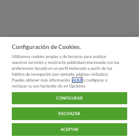
Únete a nosotros
Los más populares
Conoce OCU
Configuración de Cookies.
Más Información
Utilizamos cookies propias y de terceros para analizar
nuestros servicios y mostrarte publicidad relacionada con tus
© 2026 OCU
preferencias basado en un perfil elaborado a partir de tus
Condiciones generales de contratación de OCU
hábitos de navegación (por ejemplo, páginas visitadas).
Política de privacidad
Puedes obtener más información
AQUÍ
y configurar o
rechazar su uso haciendo clic en Opciones.
Uso del nombre y de los signos de OCU
Aviso Legal
Política de cookies
CONFIGURAR
RECHAZAR
ACEPTAR