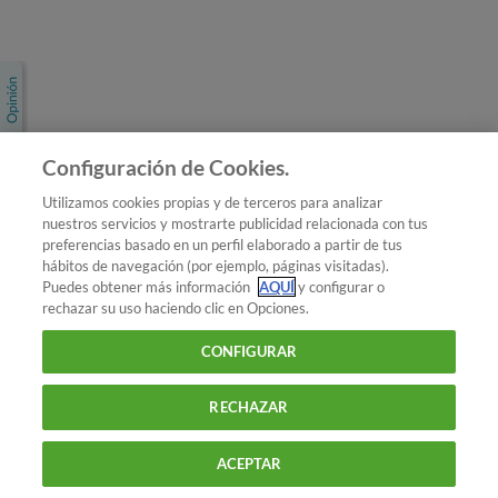
Únete a nosotros
Los más populares
Conoce OCU
Configuración de Cookies.
Más Información
Utilizamos cookies propias y de terceros para analizar
nuestros servicios y mostrarte publicidad relacionada con tus
© 2026 OCU
preferencias basado en un perfil elaborado a partir de tus
Condiciones generales de contratación de OCU
hábitos de navegación (por ejemplo, páginas visitadas).
Política de privacidad
Puedes obtener más información
AQUÍ
y configurar o
rechazar su uso haciendo clic en Opciones.
Uso del nombre y de los signos de OCU
Aviso Legal
Política de cookies
CONFIGURAR
RECHAZAR
ACEPTAR