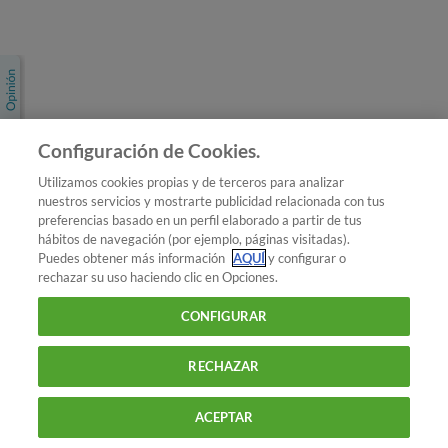
Únete a nosotros
Los más populares
Conoce OCU
Configuración de Cookies.
Más Información
Utilizamos cookies propias y de terceros para analizar
nuestros servicios y mostrarte publicidad relacionada con tus
© 2026 OCU
preferencias basado en un perfil elaborado a partir de tus
Condiciones generales de contratación de OCU
hábitos de navegación (por ejemplo, páginas visitadas).
Política de privacidad
Puedes obtener más información
AQUÍ
y configurar o
rechazar su uso haciendo clic en Opciones.
Uso del nombre y de los signos de OCU
Aviso Legal
Política de cookies
CONFIGURAR
RECHAZAR
ACEPTAR