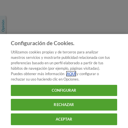
Únete a nosotros
Los más populares
Conoce OCU
Configuración de Cookies.
Más Información
Utilizamos cookies propias y de terceros para analizar
nuestros servicios y mostrarte publicidad relacionada con tus
© 2026 OCU
preferencias basado en un perfil elaborado a partir de tus
Condiciones generales de contratación de OCU
hábitos de navegación (por ejemplo, páginas visitadas).
Política de privacidad
Puedes obtener más información
AQUÍ
y configurar o
rechazar su uso haciendo clic en Opciones.
Uso del nombre y de los signos de OCU
Aviso Legal
Política de cookies
CONFIGURAR
RECHAZAR
ACEPTAR