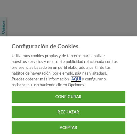
Únete a nosotros
Los más populares
Conoce OCU
Configuración de Cookies.
Más Información
Utilizamos cookies propias y de terceros para analizar
nuestros servicios y mostrarte publicidad relacionada con tus
© 2026 OCU
preferencias basado en un perfil elaborado a partir de tus
Condiciones generales de contratación de OCU
hábitos de navegación (por ejemplo, páginas visitadas).
Política de privacidad
Puedes obtener más información
AQUÍ
y configurar o
rechazar su uso haciendo clic en Opciones.
Uso del nombre y de los signos de OCU
Aviso Legal
Política de cookies
CONFIGURAR
RECHAZAR
ACEPTAR