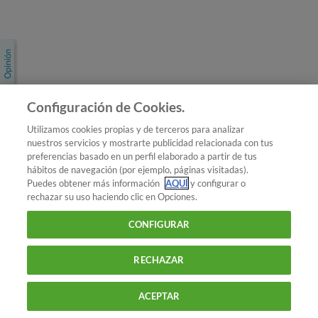
Únete a nosotros
Los más populares
Conoce OCU
Configuración de Cookies.
Más Información
Utilizamos cookies propias y de terceros para analizar
nuestros servicios y mostrarte publicidad relacionada con tus
© 2026 OCU
preferencias basado en un perfil elaborado a partir de tus
Condiciones generales de contratación de OCU
hábitos de navegación (por ejemplo, páginas visitadas).
Política de privacidad
Puedes obtener más información
AQUÍ
y configurar o
rechazar su uso haciendo clic en Opciones.
Uso del nombre y de los signos de OCU
Aviso Legal
Política de cookies
CONFIGURAR
RECHAZAR
ACEPTAR