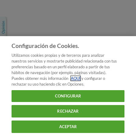
Únete a nosotros
Los más populares
Conoce OCU
Configuración de Cookies.
Más Información
Utilizamos cookies propias y de terceros para analizar
nuestros servicios y mostrarte publicidad relacionada con tus
© 2026 OCU
preferencias basado en un perfil elaborado a partir de tus
Condiciones generales de contratación de OCU
hábitos de navegación (por ejemplo, páginas visitadas).
Política de privacidad
Puedes obtener más información
AQUÍ
y configurar o
rechazar su uso haciendo clic en Opciones.
Uso del nombre y de los signos de OCU
Aviso Legal
Política de cookies
CONFIGURAR
RECHAZAR
ACEPTAR