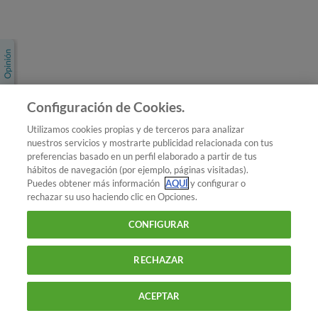
Únete a nosotros
Los más populares
Conoce OCU
Configuración de Cookies.
Más Información
Utilizamos cookies propias y de terceros para analizar
nuestros servicios y mostrarte publicidad relacionada con tus
© 2026 OCU
preferencias basado en un perfil elaborado a partir de tus
Condiciones generales de contratación de OCU
hábitos de navegación (por ejemplo, páginas visitadas).
Política de privacidad
Puedes obtener más información
AQUÍ
y configurar o
rechazar su uso haciendo clic en Opciones.
Uso del nombre y de los signos de OCU
Aviso Legal
Política de cookies
CONFIGURAR
RECHAZAR
ACEPTAR