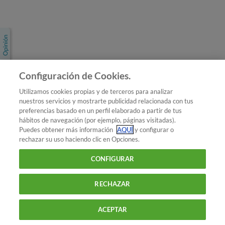
Únete a nosotros
Los más populares
Conoce OCU
Configuración de Cookies.
Más Información
Utilizamos cookies propias y de terceros para analizar
nuestros servicios y mostrarte publicidad relacionada con tus
© 2026 OCU
preferencias basado en un perfil elaborado a partir de tus
Condiciones generales de contratación de OCU
hábitos de navegación (por ejemplo, páginas visitadas).
Política de privacidad
Puedes obtener más información
AQUÍ
y configurar o
rechazar su uso haciendo clic en Opciones.
Uso del nombre y de los signos de OCU
Aviso Legal
Política de cookies
CONFIGURAR
RECHAZAR
ACEPTAR