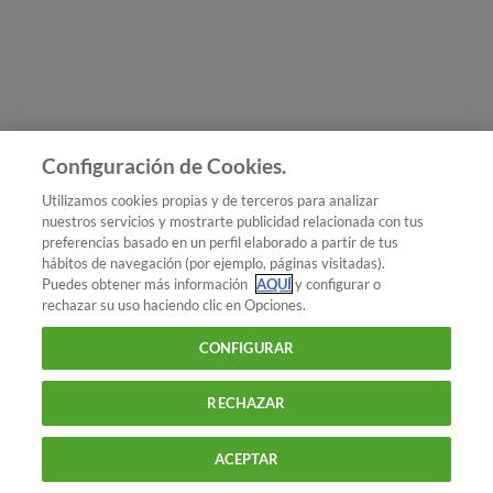
Únete a nosotros
Los más populares
Conoce OCU
Configuración de Cookies.
Más Información
Utilizamos cookies propias y de terceros para analizar
nuestros servicios y mostrarte publicidad relacionada con tus
© 2026 OCU
preferencias basado en un perfil elaborado a partir de tus
Condiciones generales de contratación de OCU
hábitos de navegación (por ejemplo, páginas visitadas).
Política de privacidad
Puedes obtener más información
AQUÍ
y configurar o
rechazar su uso haciendo clic en Opciones.
Uso del nombre y de los signos de OCU
Aviso Legal
Política de cookies
CONFIGURAR
RECHAZAR
ACEPTAR