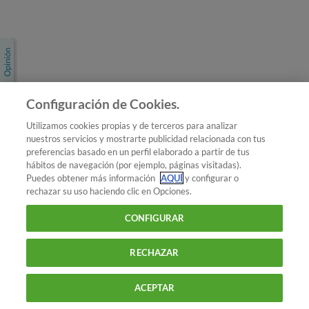
Únete a nosotros
Los más populares
Conoce OCU
Configuración de Cookies.
Más Información
Utilizamos cookies propias y de terceros para analizar
nuestros servicios y mostrarte publicidad relacionada con tus
© 2026 OCU
preferencias basado en un perfil elaborado a partir de tus
Condiciones generales de contratación de OCU
hábitos de navegación (por ejemplo, páginas visitadas).
Política de privacidad
Puedes obtener más información
AQUÍ
y configurar o
rechazar su uso haciendo clic en Opciones.
Uso del nombre y de los signos de OCU
Aviso Legal
Política de cookies
CONFIGURAR
RECHAZAR
ACEPTAR