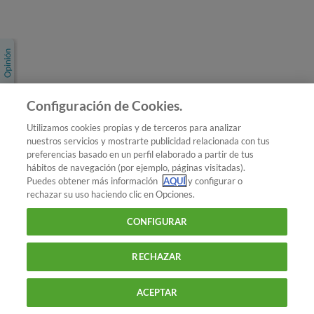
Únete a nosotros
Los más populares
Conoce OCU
Configuración de Cookies.
Más Información
Utilizamos cookies propias y de terceros para analizar
nuestros servicios y mostrarte publicidad relacionada con tus
© 2026 OCU
preferencias basado en un perfil elaborado a partir de tus
Condiciones generales de contratación de OCU
hábitos de navegación (por ejemplo, páginas visitadas).
Política de privacidad
Puedes obtener más información
AQUÍ
y configurar o
rechazar su uso haciendo clic en Opciones.
Uso del nombre y de los signos de OCU
Aviso Legal
Política de cookies
CONFIGURAR
RECHAZAR
ACEPTAR