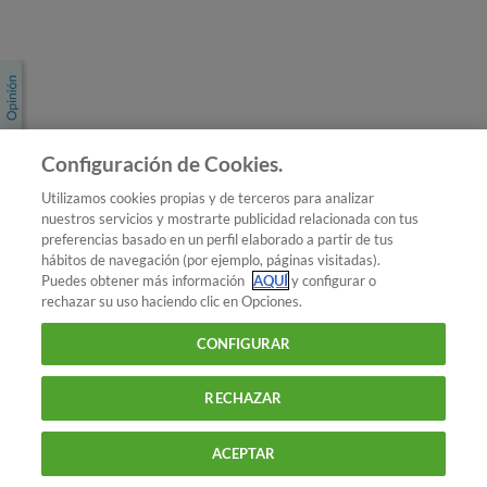
Únete a nosotros
Los más populares
Conoce OCU
Configuración de Cookies.
Más Información
Utilizamos cookies propias y de terceros para analizar
nuestros servicios y mostrarte publicidad relacionada con tus
© 2026 OCU
preferencias basado en un perfil elaborado a partir de tus
Condiciones generales de contratación de OCU
hábitos de navegación (por ejemplo, páginas visitadas).
Política de privacidad
Puedes obtener más información
AQUÍ
y configurar o
rechazar su uso haciendo clic en Opciones.
Uso del nombre y de los signos de OCU
Aviso Legal
Política de cookies
CONFIGURAR
RECHAZAR
ACEPTAR