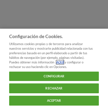
Únete a nosotros
Los más populares
Conoce OCU
Configuración de Cookies.
Más Información
Utilizamos cookies propias y de terceros para analizar
nuestros servicios y mostrarte publicidad relacionada con tus
© 2026 OCU
preferencias basado en un perfil elaborado a partir de tus
Condiciones generales de contratación de OCU
hábitos de navegación (por ejemplo, páginas visitadas).
Política de privacidad
Puedes obtener más información
AQUÍ
y configurar o
rechazar su uso haciendo clic en Opciones.
Uso del nombre y de los signos de OCU
Aviso Legal
Política de cookies
CONFIGURAR
RECHAZAR
ACEPTAR