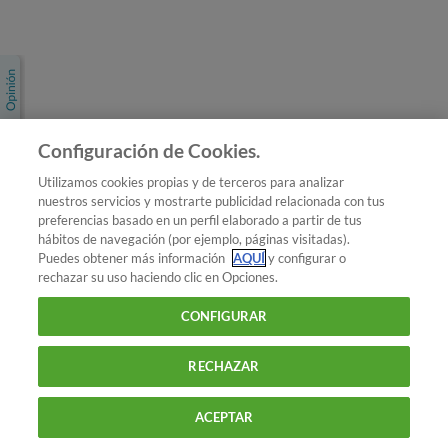
Únete a nosotros
Los más populares
Conoce OCU
Configuración de Cookies.
Más Información
Utilizamos cookies propias y de terceros para analizar
nuestros servicios y mostrarte publicidad relacionada con tus
© 2026 OCU
preferencias basado en un perfil elaborado a partir de tus
Condiciones generales de contratación de OCU
hábitos de navegación (por ejemplo, páginas visitadas).
Política de privacidad
Puedes obtener más información
AQUÍ
y configurar o
rechazar su uso haciendo clic en Opciones.
Uso del nombre y de los signos de OCU
Aviso Legal
Política de cookies
CONFIGURAR
RECHAZAR
ACEPTAR