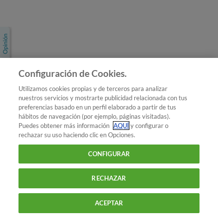
Únete a nosotros
Los más populares
Conoce OCU
Configuración de Cookies.
Más Información
Utilizamos cookies propias y de terceros para analizar
nuestros servicios y mostrarte publicidad relacionada con tus
© 2026 OCU
preferencias basado en un perfil elaborado a partir de tus
Condiciones generales de contratación de OCU
hábitos de navegación (por ejemplo, páginas visitadas).
Política de privacidad
Puedes obtener más información
AQUÍ
y configurar o
rechazar su uso haciendo clic en Opciones.
Uso del nombre y de los signos de OCU
Aviso Legal
Política de cookies
CONFIGURAR
RECHAZAR
ACEPTAR