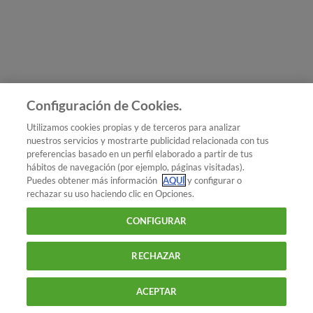
Únete a nosotros
Los más populares
Conoce OCU
Configuración de Cookies.
Más Información
Utilizamos cookies propias y de terceros para analizar
nuestros servicios y mostrarte publicidad relacionada con tus
© 2026 OCU
preferencias basado en un perfil elaborado a partir de tus
Condiciones generales de contratación de OCU
hábitos de navegación (por ejemplo, páginas visitadas).
Política de privacidad
Puedes obtener más información
AQUÍ
y configurar o
rechazar su uso haciendo clic en Opciones.
Uso del nombre y de los signos de OCU
Aviso Legal
Política de cookies
CONFIGURAR
RECHAZAR
ACEPTAR