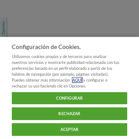
Únete a nosotros
Los más populares
Conoce OCU
Configuración de Cookies.
Más Información
Utilizamos cookies propias y de terceros para analizar
nuestros servicios y mostrarte publicidad relacionada con tus
© 2026 OCU
preferencias basado en un perfil elaborado a partir de tus
Condiciones generales de contratación de OCU
hábitos de navegación (por ejemplo, páginas visitadas).
Política de privacidad
Puedes obtener más información
AQUÍ
y configurar o
rechazar su uso haciendo clic en Opciones.
Uso del nombre y de los signos de OCU
Aviso Legal
Política de cookies
CONFIGURAR
RECHAZAR
ACEPTAR