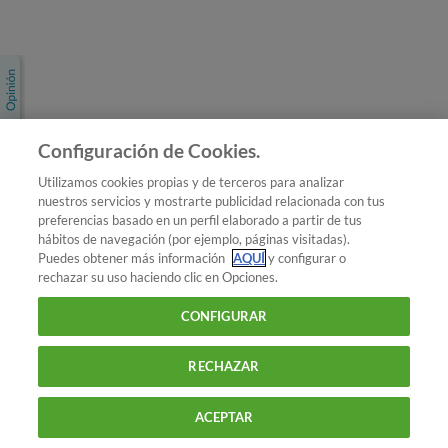
Únete a nosotros
Los más populares
Conoce OCU
Configuración de Cookies.
Más Información
Utilizamos cookies propias y de terceros para analizar
nuestros servicios y mostrarte publicidad relacionada con tus
© 2026 OCU
preferencias basado en un perfil elaborado a partir de tus
Condiciones generales de contratación de OCU
hábitos de navegación (por ejemplo, páginas visitadas).
Política de privacidad
Puedes obtener más información
AQUÍ
y configurar o
rechazar su uso haciendo clic en Opciones.
Uso del nombre y de los signos de OCU
Aviso Legal
Política de cookies
CONFIGURAR
RECHAZAR
ACEPTAR