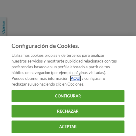
Únete a nosotros
Los más populares
Conoce OCU
Configuración de Cookies.
Más Información
Utilizamos cookies propias y de terceros para analizar
nuestros servicios y mostrarte publicidad relacionada con tus
© 2026 OCU
preferencias basado en un perfil elaborado a partir de tus
Condiciones generales de contratación de OCU
hábitos de navegación (por ejemplo, páginas visitadas).
Política de privacidad
Puedes obtener más información
AQUÍ
y configurar o
rechazar su uso haciendo clic en Opciones.
Uso del nombre y de los signos de OCU
Aviso Legal
Política de cookies
CONFIGURAR
RECHAZAR
ACEPTAR