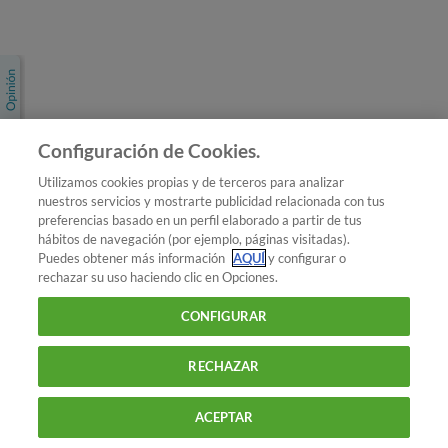
Únete a nosotros
Los más populares
Conoce OCU
Configuración de Cookies.
Más Información
Utilizamos cookies propias y de terceros para analizar
nuestros servicios y mostrarte publicidad relacionada con tus
© 2026 OCU
preferencias basado en un perfil elaborado a partir de tus
Condiciones generales de contratación de OCU
hábitos de navegación (por ejemplo, páginas visitadas).
Política de privacidad
Puedes obtener más información
AQUÍ
y configurar o
rechazar su uso haciendo clic en Opciones.
Uso del nombre y de los signos de OCU
Aviso Legal
Política de cookies
CONFIGURAR
RECHAZAR
ACEPTAR