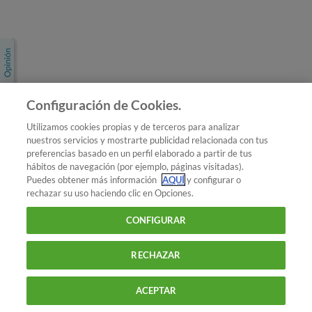
Únete a nosotros
Los más populares
Conoce OCU
Configuración de Cookies.
Más Información
Utilizamos cookies propias y de terceros para analizar
nuestros servicios y mostrarte publicidad relacionada con tus
© 2026 OCU
preferencias basado en un perfil elaborado a partir de tus
Condiciones generales de contratación de OCU
hábitos de navegación (por ejemplo, páginas visitadas).
Política de privacidad
Puedes obtener más información
AQUÍ
y configurar o
rechazar su uso haciendo clic en Opciones.
Uso del nombre y de los signos de OCU
Aviso Legal
Política de cookies
CONFIGURAR
RECHAZAR
ACEPTAR