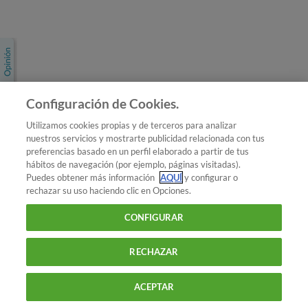
Únete a nosotros
Los más populares
Conoce OCU
Configuración de Cookies.
Más Información
Utilizamos cookies propias y de terceros para analizar
nuestros servicios y mostrarte publicidad relacionada con tus
© 2026 OCU
preferencias basado en un perfil elaborado a partir de tus
Condiciones generales de contratación de OCU
hábitos de navegación (por ejemplo, páginas visitadas).
Política de privacidad
Puedes obtener más información
AQUÍ
y configurar o
rechazar su uso haciendo clic en Opciones.
Uso del nombre y de los signos de OCU
Aviso Legal
Política de cookies
CONFIGURAR
RECHAZAR
ACEPTAR